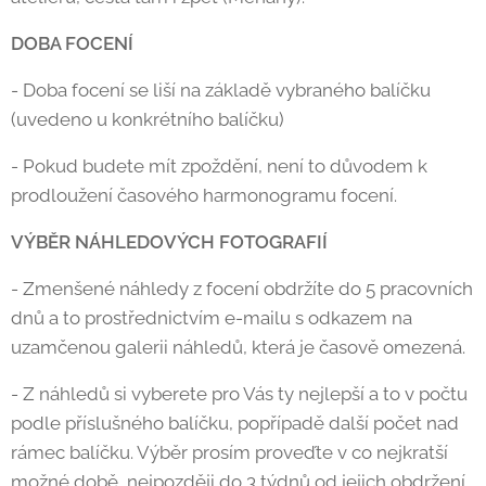
DOBA FOCENÍ
- Doba focení se liší na základě vybraného balíčku
(uvedeno u konkrétního balíčku)
- Pokud budete mít zpoždění, není to důvodem k
prodloužení časového harmonogramu focení.
VÝBĚR NÁHLEDOVÝCH FOTOGRAFIÍ
- Zmenšené náhledy z focení obdržíte do 5 pracovních
dnů a to prostřednictvím e-mailu s odkazem na
uzamčenou galerii náhledů, která je časově omezená.
- Z náhledů si vyberete pro Vás ty nejlepší a to v počtu
podle příslušného balíčku, popřípadě další počet nad
rámec balíčku. Výběr prosím proveďte v co nejkratší
možné době, nejpozději do 3 týdnů od jejich obdržení.