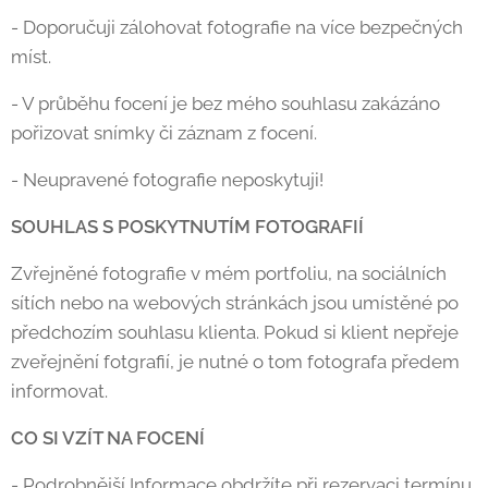
- Doporučuji zálohovat fotografie na více bezpečných
míst.
- V průběhu focení je bez mého souhlasu zakázáno
pořizovat snímky či záznam z focení.
- Neupravené fotografie neposkytuji!
SOUHLAS S POSKYTNUTÍM FOTOGRAFIÍ
Zvřejněné fotografie v mém portfoliu, na sociálních
sítích nebo na webových stránkách jsou umístěné po
předchozím souhlasu klienta. Pokud si klient nepřeje
zveřejnění fotgrafií, je nutné o tom fotografa předem
informovat.
CO SI VZÍT NA FOCENÍ
- Podrobnější Informace obdržíte při rezervaci termínu