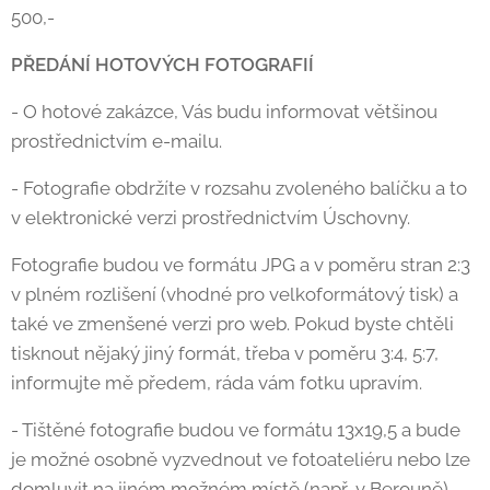
500,-
PŘEDÁNÍ HOTOVÝCH FOTOGRAFIÍ
- O hotové zakázce, Vás budu informovat většinou
prostřednictvím e-mailu.
- Fotografie obdržíte v rozsahu zvoleného balíčku a to
v elektronické verzi prostřednictvím Úschovny.
Fotografie budou ve formátu JPG a v poměru stran 2:3
v plném rozlišení (vhodné pro velkoformátový tisk) a
také ve zmenšené verzi pro web. Pokud byste chtěli
tisknout nějaký jiný formát, třeba v poměru 3:4, 5:7,
informujte mě předem, ráda vám fotku upravím.
- Tištěné fotografie budou ve formátu 13x19,5 a bude
je možné osobně vyzvednout ve fotoateliéru nebo lze
domluvit na jiném možném místě (např. v Berouně).