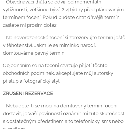
- Objednávací lhůta se odvíjí od momentální
vytíženosti, většinou bývá 2-4 týdny před plánovaným
termínem focení. Pokud budete chtít dřívější termín,
zašlete mi prosím dotaz.
- Na novorozenecké focení si zarezervujte termín ještě
v těhotenství. Jakmile se miminko narodí,
domlouváme pevný termín.
Objednáním se na focení stvrzuje přijetí těchto
obchodních podmínek, akceptujete můj autorský
přístup a fotografický styl.
ZRUŠENÍ REZERVACE
- Nebudete-li se moci na domluvený termín focení
dostavit, je Vaší povinností oznámit mi tuto skutečnost
s dostatečným předstihem a to telefonicky, sms nebo