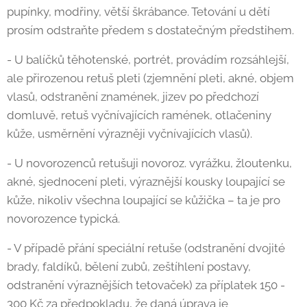
pupínky, modřiny, větší škrábance. Tetování u dětí
prosím odstraňte předem s dostatečným předstihem.
- U balíčků těhotenské, portrét, provádím rozsáhlejší,
ale přirozenou retuš pleti (zjemnění pleti, akné, objem
vlasů, odstranění znamének, jizev po předchozí
domluvě, retuš vyčnívajících ramének, otlačeniny
kůže, usměrnění výrazněji vyčnívajících vlasů).
- U novorozenců retušuji novoroz. vyrážku, žloutenku,
akné, sjednocení pleti, výraznější kousky loupající se
kůže, nikoliv všechna loupající se kůžička – ta je pro
novorozence typická.
- V případě přání speciální retuše (odstranění dvojité
brady, faldíků, bělení zubů, zeštíhlení postavy,
odstranění výraznějších tetovaček) za příplatek 150 -
300 Kč za předpokladu, že daná úprava je